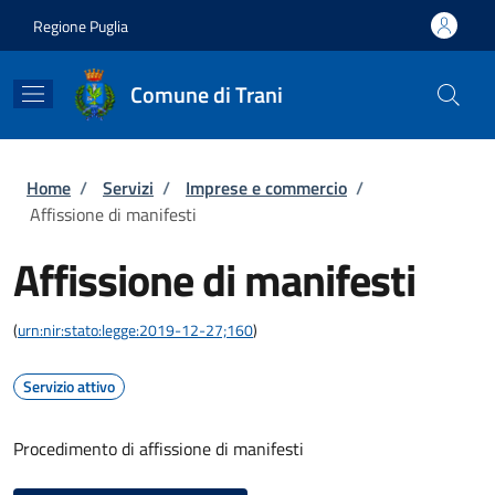
Salta al contenuto principale
Skip to footer content
Regione Puglia
Comune di Trani
Briciole di pane
Home
/
Servizi
/
Imprese e commercio
/
Affissione di manifesti
Affissione di manifesti
(
urn:nir:stato:legge:2019-12-27;160
)
Servizio attivo
Procedimento di affissione di manifesti