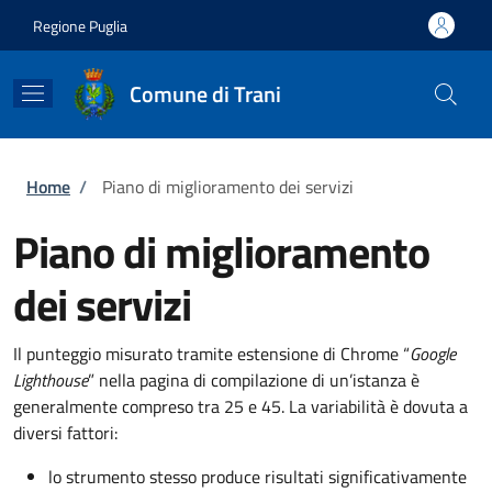
Salta al contenuto principale
Skip to footer content
Regione Puglia
Comune di Trani
Briciole di pane
Home
/
Piano di miglioramento dei servizi
Piano di miglioramento
dei servizi
Il punteggio misurato tramite estensione di Chrome “
Google
Lighthouse
” nella pagina di compilazione di un’istanza è
generalmente compreso tra 25 e 45. La variabilità è dovuta a
diversi fattori:
lo strumento stesso produce risultati significativamente