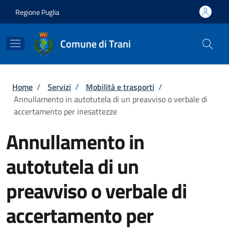
Salta al contenuto principale
Skip to footer content
Regione Puglia
Comune di Trani
Briciole di pane
Home
/
Servizi
/
Mobilità e trasporti
/
Annullamento in autotutela di un preavviso o verbale di
accertamento per inesattezze
Annullamento in
autotutela di un
preavviso o verbale di
accertamento per