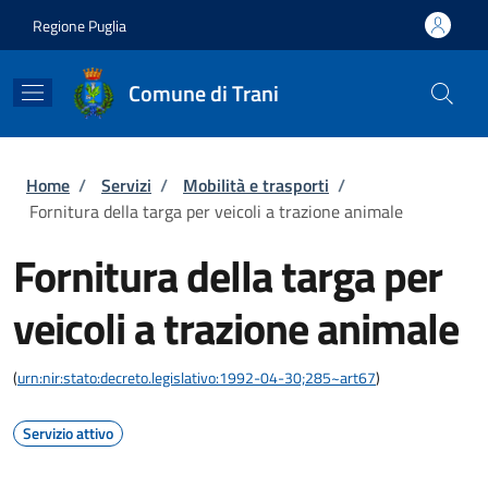
Salta al contenuto principale
Skip to footer content
Regione Puglia
Comune di Trani
Briciole di pane
Home
/
Servizi
/
Mobilità e trasporti
/
Fornitura della targa per veicoli a trazione animale
Fornitura della targa per
veicoli a trazione animale
(
urn:nir:stato:decreto.legislativo:1992-04-30;285~art67
)
Servizio attivo