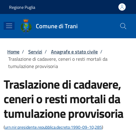
Salta al contenuto principale
Skip to footer content
Regione Puglia
Comune di Trani
Briciole di pane
Home
/
Servizi
/
Anagrafe e stato civile
/
Traslazione di cadavere, ceneri o resti mortali da
tumulazione provvisoria
Traslazione di cadavere,
ceneri o resti mortali da
tumulazione provvisoria
(
urn:nir:presidente.repubblica:decreto:1990-09-10;285
)