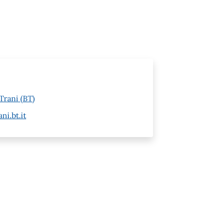
Trani (BT)
i.bt.it